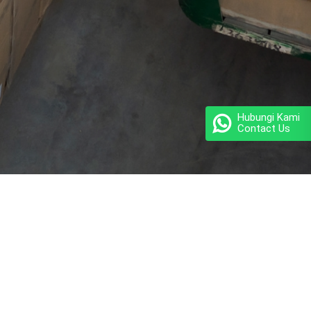
Hubungi Kami
Contact Us
OUR COMPANY
Tentang Kami
Office :
Jalan Gading Kirana Timur
Press Release
A-/15, Kelapa Gading, Jakarta
Karir
Utara, Indonesia.