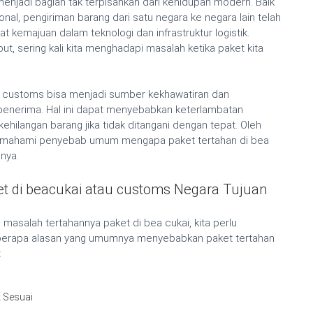
enjadi bagian tak terpisahkan dari kehidupan modern. Baik
al, pengiriman barang dari satu negara ke negara lain telah
kemajuan dalam teknologi dan infrastruktur logistik.
, sering kali kita menghadapi masalah ketika paket kita
au customs bisa menjadi sumber kekhawatiran dan
penerima. Hal ini dapat menyebabkan keterlambatan
ehilangan barang jika tidak ditangani dengan tepat. Oleh
k memahami penyebab umum mengapa paket tertahan di bea
nya.
t di beacukai atau customs Negara Tujuan
salah tertahannya paket di bea cukai, kita perlu
rapa alasan yang umumnya menyebabkan paket tertahan
:
 Sesuai